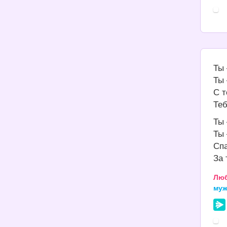
Ты 
Ты 
С т
Теб
Ты 
Ты 
Спа
За 
Лю
му