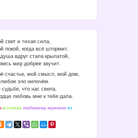
й свет и тихая сила,
й покой, когда всё штормит.
 душа вдруг стала крылатой,
 весь мир добрее звучит.
ё счастье, мой смысл, мой дом,
 любое зло нипочём.
 судьбе, что нас свела,
ердце любовь мне к тебе дала.
м
в стихах
любимому мужчине
от
ы