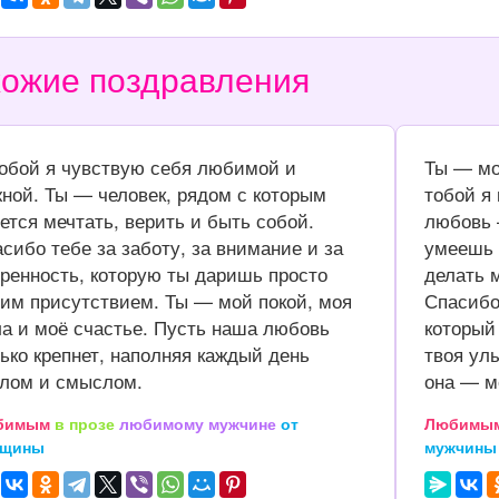
ожие поздравления
обой я чувствую себя любимой и
Ты — мо
ной. Ты — человек, рядом с которым
тобой я
ется мечтать, верить и быть собой.
любовь 
сибо тебе за заботу, за внимание и за
умеешь 
ренность, которую ты даришь просто
делать м
им присутствием. Ты — мой покой, моя
Спасибо 
а и моё счастье. Пусть наша любовь
который
ько крепнет, наполняя каждый день
твоя улы
лом и смыслом.
она — м
бимым
в прозе
любимому мужчине
от
Любимы
нщины
мужчины