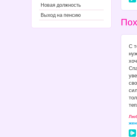
Новая должность
Выход на пенсию
Пох
С т
нуж
хоч
Спа
уве
сво
сил
тол
теп
Лю
же