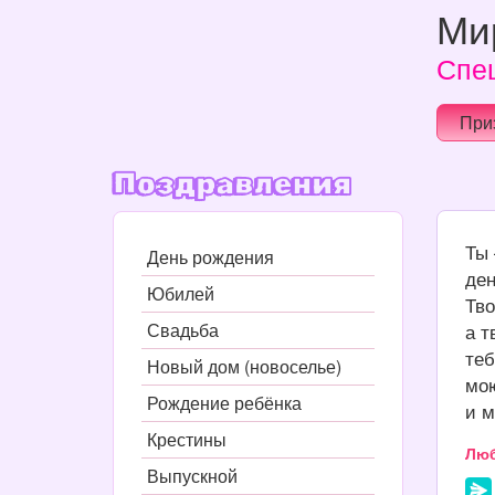
Ми
Спеш
При
Поздравления
Ты 
День рождения
ден
Юбилей
Тво
Свадьба
а т
теб
Новый дом (новоселье)
мою
Рождение ребёнка
и м
Крестины
Лю
Выпускной