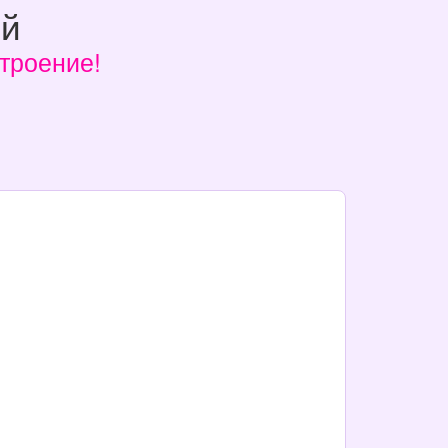
ий
троение!