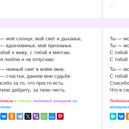
— моё солнце, мой свет и дыханье,
Ты — мо
— вдохновенье, моё признанье.
Ты — мо
обой я живу, с тобой я мечтаю,
С тобой
я люблю и не отпускаю.
С тобой
— нежный свет в моём окне,
Ты — мо
— счастье, данное мне судьбе.
С тобой
сибо за то, что просто есть,
Спасибо
твою доброту, за твою честь.
Что в с
бимым
в стихах
любимой женщине
от
Любимы
жчины
женщин