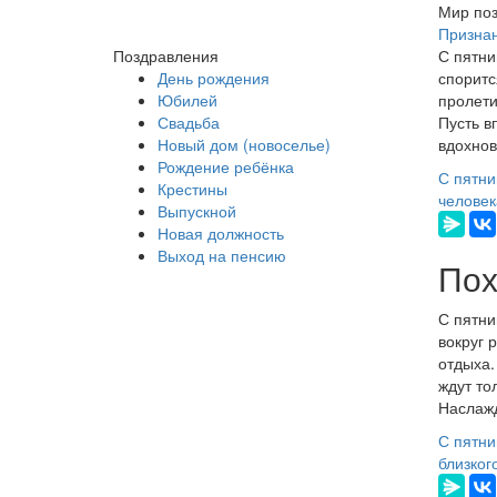
Мир поз
Признан
Поздравления
С пятни
День рождения
споритс
Юбилей
пролети
Свадьба
Пусть в
Новый дом (новоселье)
вдохнов
Рождение ребёнка
С пятни
Крестины
человек
Выпускной
Новая должность
Выход на пенсию
Пох
С пятни
вокруг 
отдыха.
ждут то
Наслажд
С пятни
близког