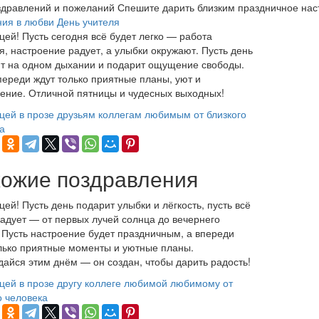
дравлений и пожеланий
Спешите дарить близким праздничное нас
ия в любви
День учителя
цей! Пусть сегодня всё будет легко — работа
я, настроение радует, а улыбки окружают. Пусть день
т на одном дыхании и подарит ощущение свободы.
переди ждут только приятные планы, уют и
ение. Отличной пятницы и чудесных выходных!
цей
в прозе
друзьям
коллегам
любимым
от близкого
а
ожие поздравления
цей! Пусть день подарит улыбки и лёгкость, пусть всё
радует — от первых лучей солнца до вечернего
 Пусть настроение будет праздничным, а впереди
лько приятные моменты и уютные планы.
айся этим днём — он создан, чтобы дарить радость!
цей
в прозе
другу
коллеге
любимой
любимому
от
о человека