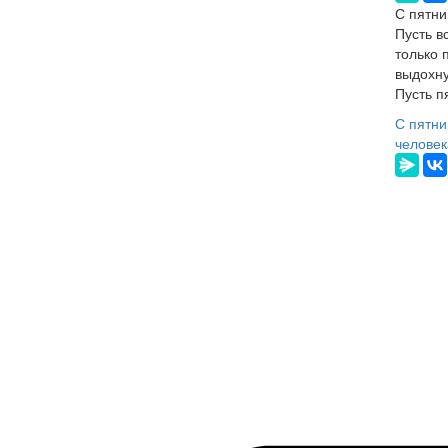
С пятни
Пусть в
только 
выдохну
Пусть п
С пятни
человек