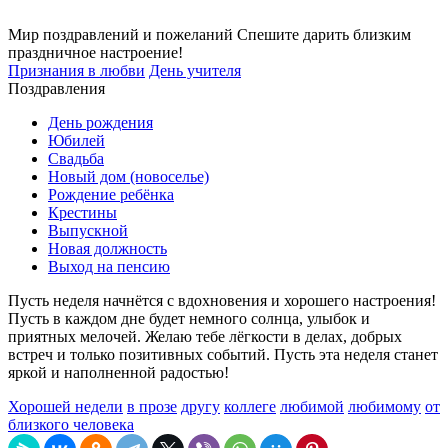
Мир поздравлений и пожеланий
Спешите дарить близким
праздничное настроение!
Признания в любви
День учителя
Поздравления
День рождения
Юбилей
Свадьба
Новый дом (новоселье)
Рождение ребёнка
Крестины
Выпускной
Новая должность
Выход на пенсию
Пусть неделя начнётся с вдохновения и хорошего настроения!
Пусть в каждом дне будет немного солнца, улыбок и
приятных мелочей. Желаю тебе лёгкости в делах, добрых
встреч и только позитивных событий. Пусть эта неделя станет
яркой и наполненной радостью!
Хорошей недели
в прозе
другу
коллеге
любимой
любимому
от
близкого человека