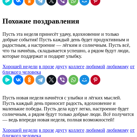
Похожие поздравления
Пусть эта неделя принесёт удачу, вдохновение и только
добрые события! Пусть каждый день будет продуктивным и
радостным, а настроение — лёгким и солнечным. Пусть всё,
что ты начнёшь, складывается успешно, а рядом будут люди,
которые поддержат и подарят улыбку.
Хорошей недели
в прозе
другу
коллеге
любимой
любимому
от
близкого человека
Пусть новая неделя начнётся с улыбки и лёгких мыслей.
Пусть каждый день приносит радость, вдохновение и
маленькие победы. Пусть дела идут легко, настроение будет
солнечным, а рядом будут только добрые люди. Всё получится
— ведь впереди новая неделя, полная возможностей!
Хорошей недели
в прозе
другу
коллеге
любимой
любимому
от
близкого человека